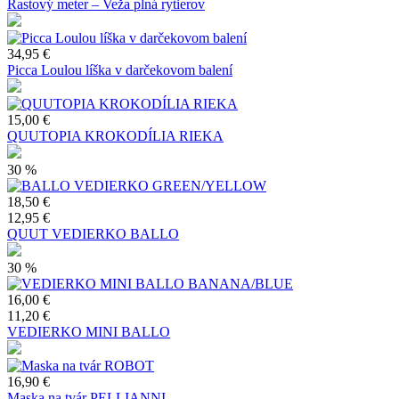
Rastový meter – Veža plná rytierov
34,95 €
Picca Loulou líška v darčekovom balení
15,00 €
QUUTOPIA KROKODÍLIA RIEKA
30 %
18,50 €
12,95 €
QUUT VEDIERKO BALLO
30 %
16,00 €
11,20 €
VEDIERKO MINI BALLO
16,90 €
Maska na tvár PELLIANNI