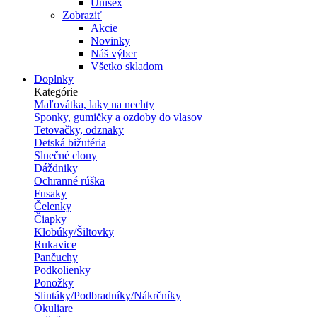
Unisex
Zobraziť
Akcie
Novinky
Náš výber
Všetko skladom
Doplnky
Kategórie
Maľovátka, laky na nechty
Sponky, gumičky a ozdoby do vlasov
Tetovačky, odznaky
Detská bižutéria
Slnečné clony
Dáždniky
Ochranné rúška
Fusaky
Čelenky
Čiapky
Klobúky/Šiltovky
Rukavice
Pančuchy
Podkolienky
Ponožky
Slintáky/Podbradníky/Nákrčníky
Okuliare