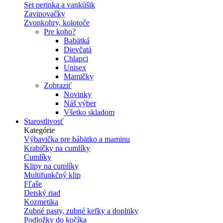
Set perinka a vankúšik
Zavinovačky
Zvonkohry, kolotoče
Pre koho?
Babätká
Dievčatá
Chlapci
Unisex
Mamičky
Zobraziť
Novinky
Náš výber
Všetko skladom
Starostlivosť
Kategórie
Výbavička pre bábätko a maminu
Krabičky na cumlíky
Cumlíky
Klipy na cumlíky
Multifunkčný klip
Fľaše
Detský riad
Kozmetika
Zubné pasty, zubné kefky a doplnky
Podložky do kočíka