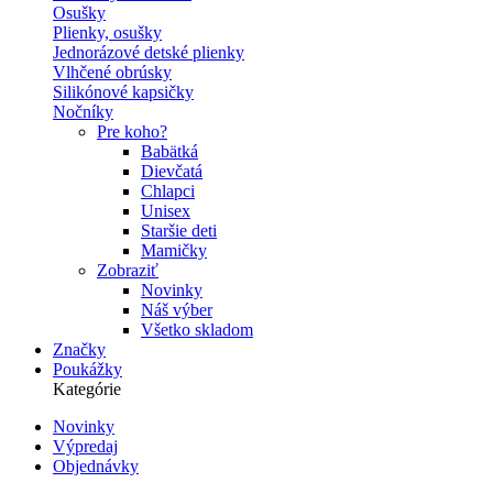
Osušky
Plienky, osušky
Jednorázové detské plienky
Vlhčené obrúsky
Silikónové kapsičky
Nočníky
Pre koho?
Babätká
Dievčatá
Chlapci
Unisex
Staršie deti
Mamičky
Zobraziť
Novinky
Náš výber
Všetko skladom
Značky
Poukážky
Kategórie
Novinky
Výpredaj
Secondary
Objednávky
navigation