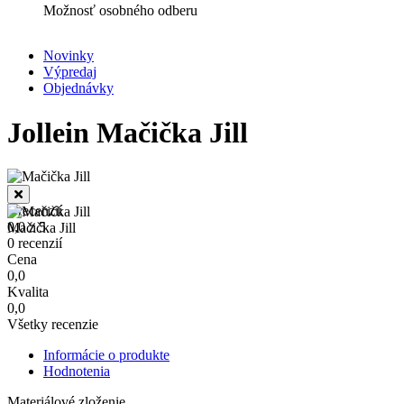
Možnosť osobného odberu
Novinky
Výpredaj
Secondary
Objednávky
navigation
Jollein Mačička Jill
0 recenzií
0,0 z 5
Mačička Jill
0 recenzií
Cena
0,0
Kvalita
0,0
Všetky recenzie
Informácie o produkte
Hodnotenia
Materiálové zloženie