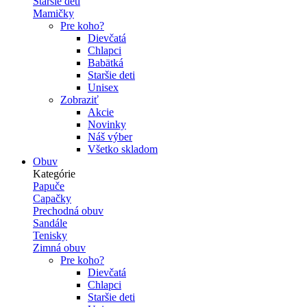
Staršie deti
Mamičky
Pre koho?
Dievčatá
Chlapci
Babätká
Staršie deti
Unisex
Zobraziť
Akcie
Novinky
Náš výber
Všetko skladom
Obuv
Kategórie
Papuče
Capačky
Prechodná obuv
Sandále
Tenisky
Zimná obuv
Pre koho?
Dievčatá
Chlapci
Staršie deti