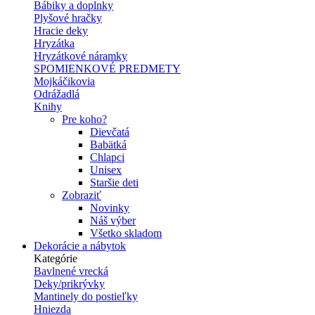
Bábiky a doplnky
Plyšové hračky
Hracie deky
Hryzátka
Hryzátkové náramky
SPOMIENKOVÉ PREDMETY
Mojkáčikovia
Odrážadlá
Knihy
Pre koho?
Dievčatá
Babätká
Chlapci
Unisex
Staršie deti
Zobraziť
Novinky
Náš výber
Všetko skladom
Dekorácie a nábytok
Kategórie
Bavlnené vrecká
Deky/prikrývky
Mantinely do postieľky
Hniezda