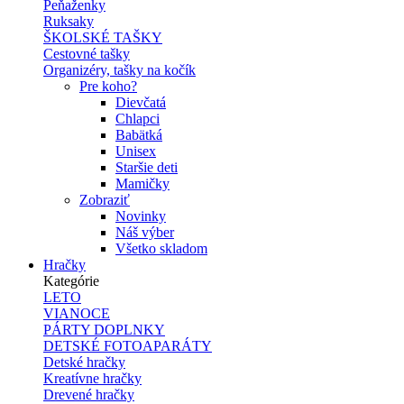
Peňaženky
Ruksaky
ŠKOLSKÉ TAŠKY
Cestovné tašky
Organizéry, tašky na kočík
Pre koho?
Dievčatá
Chlapci
Babätká
Unisex
Staršie deti
Mamičky
Zobraziť
Novinky
Náš výber
Všetko skladom
Hračky
Kategórie
LETO
VIANOCE
PÁRTY DOPLNKY
DETSKÉ FOTOAPARÁTY
Detské hračky
Kreatívne hračky
Drevené hračky