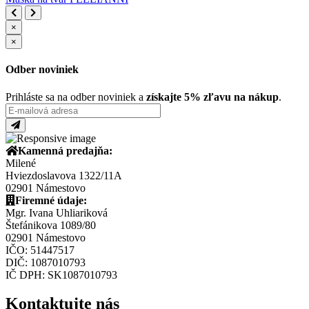
×
×
Odber noviniek
Prihláste sa na odber noviniek a
získajte 5% zľavu na nákup
.
Kamenná predajňa:
Milené
Hviezdoslavova 1322/11A
02901 Námestovo
Firemné údaje:
Mgr. Ivana Uhliariková
Štefánikova 1089/80
02901 Námestovo
IČO: 51447517
DIČ: 1087010793
IČ DPH: SK1087010793
Kontaktujte nás