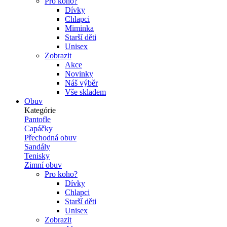
Pro koho?
Dívky
Chlapci
Miminka
Starší děti
Unisex
Zobrazit
Akce
Novinky
Náš výběr
Vše skladem
Obuv
Kategórie
Pantofle
Capáčky
Přechodná obuv
Sandály
Tenisky
Zimní obuv
Pro koho?
Dívky
Chlapci
Starší děti
Unisex
Zobrazit