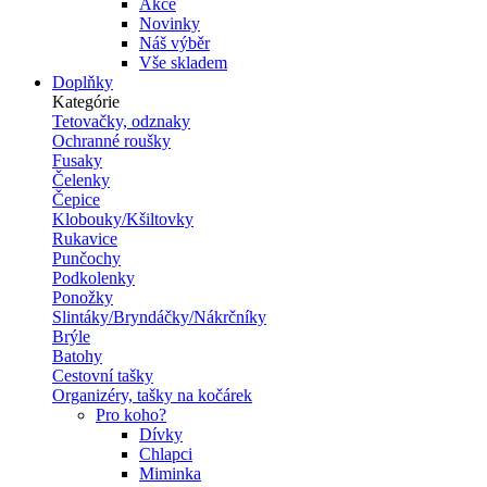
Akce
Novinky
Náš výběr
Vše skladem
Doplňky
Kategórie
Tetovačky, odznaky
Ochranné roušky
Fusaky
Čelenky
Čepice
Klobouky/Kšiltovky
Rukavice
Punčochy
Podkolenky
Ponožky
Slintáky/Bryndáčky/Nákrčníky
Brýle
Batohy
Cestovní tašky
Organizéry, tašky na kočárek
Pro koho?
Dívky
Chlapci
Miminka