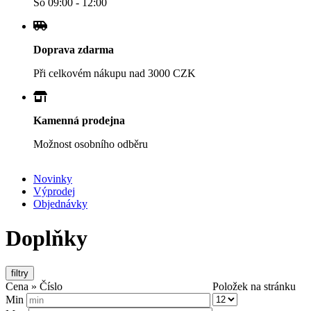
So 09:00 - 12:00
Doprava zdarma
Při celkovém nákupu nad 3000 CZK
Kamenná prodejna
Možnost osobního odběru
Novinky
Výprodej
Secondary
Objednávky
navigation
Doplňky
filtry
Cena » Číslo
Položek na stránku
Min