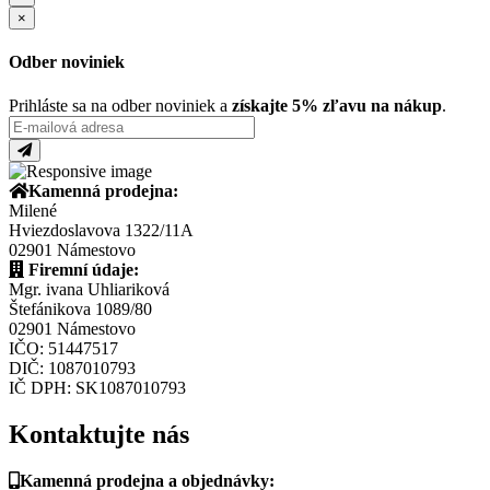
×
Odber noviniek
Prihláste sa na odber noviniek a
získajte 5% zľavu na nákup
.
Kamenná prodejna:
Milené
Hviezdoslavova 1322/11A
02901 Námestovo
Firemní údaje:
Mgr. ivana Uhliariková
Štefánikova 1089/80
02901 Námestovo
IČO: 51447517
DIČ: 1087010793
IČ DPH: SK1087010793
Kontaktujte nás
Kamenná prodejna a objednávky: