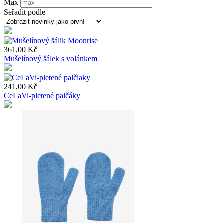
Max
Seřadit podle
361,00 Kč
Mušelínový šálek s volánkem
241,00 Kč
CeLaVi-pletené palčáky