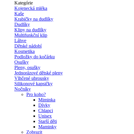
Kategórie
Kojenecká mléka
Kaše
Krabičky na dudlíky
Dudlíky
Klipy na dudlíky
Multifunkční klip
Láhve
Dětské nádobí
Kosmetika
Podložky do kočárku
Osušky
Pleny, osušky
Jednorázové dětské pleny
Vlhčené ubrousky
Silikonové kapsičky
Nočníky
Pro koho?
Miminka
Dívky
Chlapci
Unisex
Starší děti
Maminky
Zobrazit