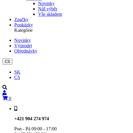
Novinky
Náš výběr
Vše skladem
Značky
Poukázky
Kategórie
Novinky
Výprodej
Secondary
Objednávky
navigation
CS
SK
CS
0
+421 904 274 974
Pon - Pá 09:00 - 17:00