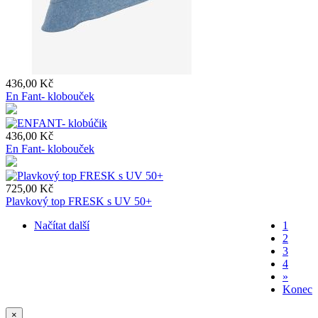
436,00 Kč
En Fant- klobouček
436,00 Kč
En Fant- klobouček
725,00 Kč
Plavkový top FRESK s UV 50+
Načítat další
Current
1
page
Stránka
2
Pagination
Stránka
3
Stránka
4
Next
»
page
Last
Konec
page
×