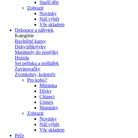
Starší děti
Zobrazit
Novinky
Náš výběr
Vše skladem
Dekorace a nábytek
Kategórie
Bavlněné kapsy
Deky/přikrývky
Mantinely do postýlky
Hnízda
Set peřinka a polštářek
Zavinovačky
Zvonkohry, kolotoče
Pro koho?
Miminka
Dívky
Chlapci
Unisex
Maminky
Zobrazit
Novinky
Náš výběr
Vše skladem
Péče