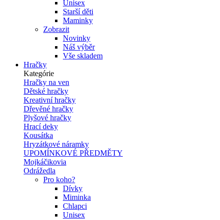
Unisex
Starší děti
Maminky
Zobrazit
Novinky
Náš výběr
Vše skladem
Hračky
Kategórie
Hračky na ven
Dětské hračky
Kreativní hračky
Dřevěné hračky
Plyšové hračky
Hrací deky
Kousátka
Hryzátkové náramky
UPOMÍNKOVÉ PŘEDMĚTY
Mojkáčikovia
Odrážedla
Pro koho?
Dívky
Miminka
Chlapci
Unisex