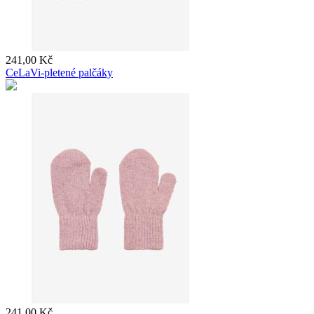
241,00 Kč
CeLaVi-pletené palčáky
241,00 Kč