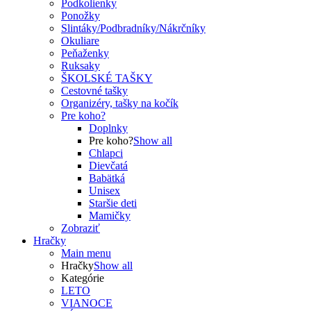
Podkolienky
Ponožky
Slintáky/Podbradníky/Nákrčníky
Okuliare
Peňaženky
Ruksaky
ŠKOLSKÉ TAŠKY
Cestovné tašky
Organizéry, tašky na kočík
Pre koho?
Doplnky
Pre koho?
Show all
Chlapci
Dievčatá
Babätká
Unisex
Staršie deti
Mamičky
Zobraziť
Hračky
Main menu
Hračky
Show all
Kategórie
LETO
VIANOCE