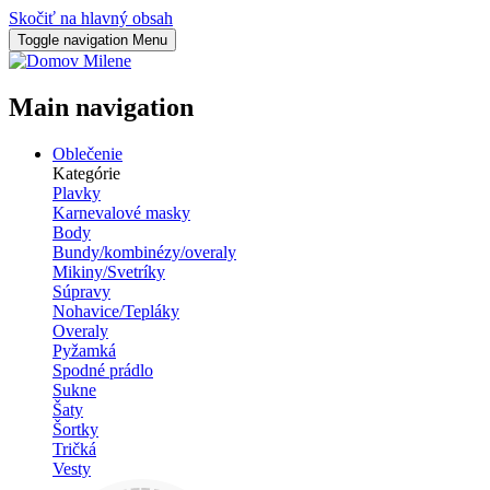
Skočiť na hlavný obsah
Toggle navigation
Menu
Milene
Main navigation
Oblečenie
Kategórie
Plavky
Karnevalové masky
Body
Bundy/kombinézy/overaly
Mikiny/Svetríky
Súpravy
Nohavice/Tepláky
Overaly
Pyžamká
Spodné prádlo
Sukne
Šaty
Šortky
Tričká
Vesty