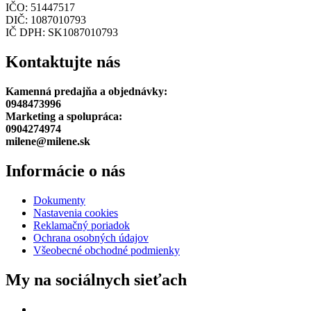
IČO: 51447517
DIČ: 1087010793
IČ DPH: SK1087010793
Kontaktujte nás
Kamenná predajňa a objednávky:
0948473996
Marketing a spolupráca:
0904274974
milene@milene.sk
Informácie o nás
Dokumenty
Nastavenia cookies
Reklamačný poriadok
Ochrana osobných údajov
Všeobecné obchodné podmienky
My na sociálnych sieťach