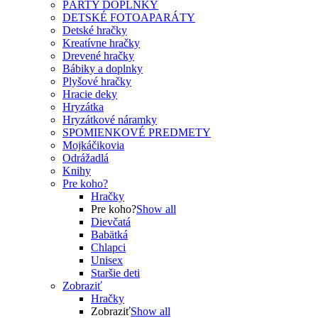
PÁRTY DOPLNKY
DETSKÉ FOTOAPARÁTY
Detské hračky
Kreatívne hračky
Drevené hračky
Bábiky a doplnky
Plyšové hračky
Hracie deky
Hryzátka
Hryzátkové náramky
SPOMIENKOVÉ PREDMETY
Mojkáčikovia
Odrážadlá
Knihy
Pre koho?
Hračky
Pre koho?
Show all
Dievčatá
Babätká
Chlapci
Unisex
Staršie deti
Zobraziť
Hračky
Zobraziť
Show all