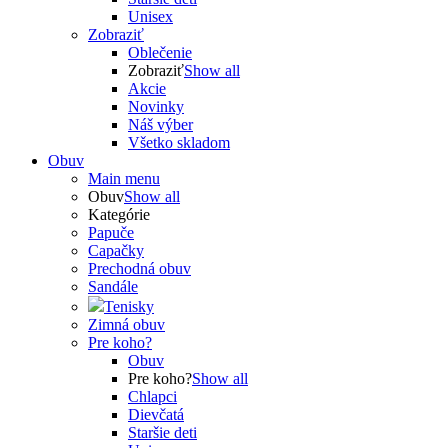
Unisex
Zobraziť
Oblečenie
Zobraziť
Show all
Akcie
Novinky
Náš výber
Všetko skladom
Obuv
Main menu
Obuv
Show all
Kategórie
Papuče
Capačky
Prechodná obuv
Sandále
Tenisky
Zimná obuv
Pre koho?
Obuv
Pre koho?
Show all
Chlapci
Dievčatá
Staršie deti