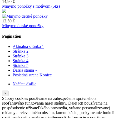
14,90 €
Minymo ponožky s motívom (5ks)
12,50 €
Minymo detské ponožky
Pagination
Aktuálna stránka
1
Stránka
2
Stránka
3
Stránka
4
Stránka
5
Ďalšia strana
»
Posledná strana
Koniec
Načítať ďalšie
×
Súbory cookies používame na zabezpečenie správneho a
spoľahlivého fungovania našej stránky. Ďalej ich používame na
prispôsobenie užívateľského prostredia, vrátane personalizovanej
reklamy a relevantného obsahu, komunikáciu, poskytovanie funkcií
sociálnych sietí a analýzu návštevnosti. Informácie o používaní