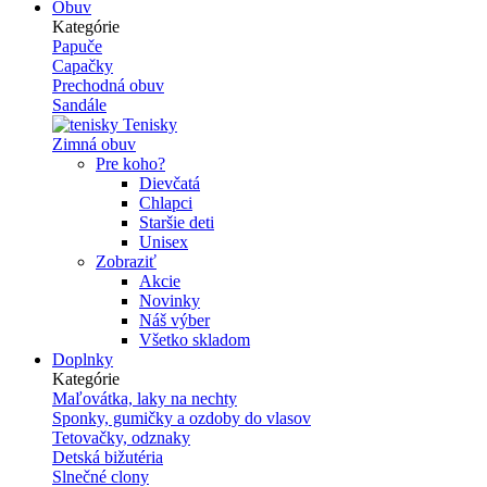
Obuv
Kategórie
Papuče
Capačky
Prechodná obuv
Sandále
Tenisky
Zimná obuv
Pre koho?
Dievčatá
Chlapci
Staršie deti
Unisex
Zobraziť
Akcie
Novinky
Náš výber
Všetko skladom
Doplnky
Kategórie
Maľovátka, laky na nechty
Sponky, gumičky a ozdoby do vlasov
Tetovačky, odznaky
Detská bižutéria
Slnečné clony