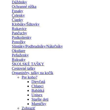
Dáždniky
Ochranné rúška
Fusaky
Čelenky
Čiapky
Klobúky/Šiltovky
Rukavice
Pančuchy
Podkolienky
Ponožky
Slintáky/Podbradníky/Nákrčníky
Okuliare
Peňaženky
Ruksaky
ŠKOLSKÉ TAŠKY
Cestovné tašky
Organizéry, tašky na kočík
Pre koho?
Dievčatá
Chlapci
Babätká
Unisex
Staršie deti
Mamičky
Zobraziť