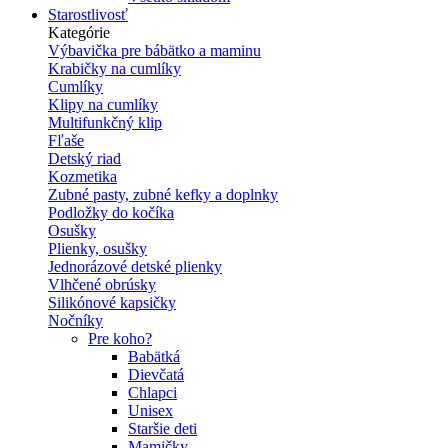
Starostlivosť
Kategórie
Výbavička pre bábätko a maminu
Krabičky na cumlíky
Cumlíky
Klipy na cumlíky
Multifunkčný klip
Fľaše
Detský riad
Kozmetika
Zubné pasty, zubné kefky a doplnky
Podložky do kočíka
Osušky
Plienky, osušky
Jednorázové detské plienky
Vlhčené obrúsky
Silikónové kapsičky
Nočníky
Pre koho?
Babätká
Dievčatá
Chlapci
Unisex
Staršie deti
Mamičky