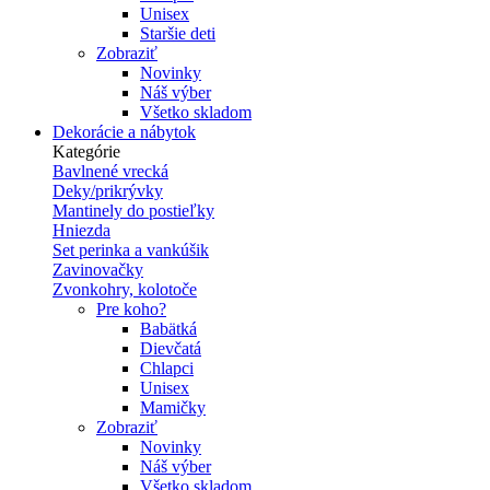
Unisex
Staršie deti
Zobraziť
Novinky
Náš výber
Všetko skladom
Dekorácie a nábytok
Kategórie
Bavlnené vrecká
Deky/prikrývky
Mantinely do postieľky
Hniezda
Set perinka a vankúšik
Zavinovačky
Zvonkohry, kolotoče
Pre koho?
Babätká
Dievčatá
Chlapci
Unisex
Mamičky
Zobraziť
Novinky
Náš výber
Všetko skladom