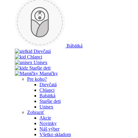
Bábätká
Dievčatá
Chlapci
Unisex
Staršie deti
Mamičky
Pre koho?
Dievčatá
Chlapci
Babätká
Staršie deti
Unisex
Zobraziť
Akcie
Novinky
Náš výber
Všetko skladom