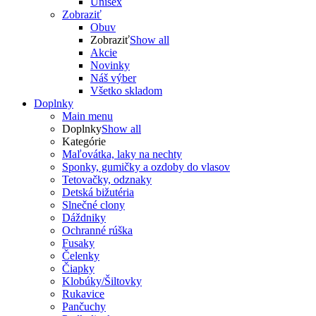
Unisex
Zobraziť
Obuv
Zobraziť
Show all
Akcie
Novinky
Náš výber
Všetko skladom
Doplnky
Main menu
Doplnky
Show all
Kategórie
Maľovátka, laky na nechty
Sponky, gumičky a ozdoby do vlasov
Tetovačky, odznaky
Detská bižutéria
Slnečné clony
Dáždniky
Ochranné rúška
Fusaky
Čelenky
Čiapky
Klobúky/Šiltovky
Rukavice
Pančuchy