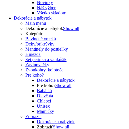
Novinky
Náš výber
Všetko skladom
Dekorácie a nábytok
Main menu
Dekorácie a nábytok
Show all
Kategórie
Bavlnené vrecká
Deky/prikrývky
Mantinely do postieľky
Hniezda
Set perinka a vankúšik
Zavinovačky
Zvonkohry, kolotoče
Pre koho?
Dekorácie a nábytok
Pre koho?
Show all
Babätká
Dievčatá
Chlapci
Unisex
Mamičky
Zobraziť
Dekorácie a nábytok
Zobraziť
Show all