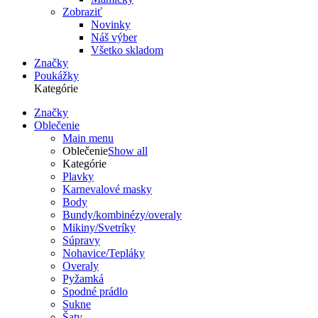
Zobraziť
Novinky
Náš výber
Všetko skladom
Značky
Poukážky
Kategórie
Značky
Oblečenie
Main menu
Oblečenie
Show all
Kategórie
Plavky
Karnevalové masky
Body
Bundy/kombinézy/overaly
Mikiny/Svetríky
Súpravy
Nohavice/Tepláky
Overaly
Pyžamká
Spodné prádlo
Sukne
Šaty