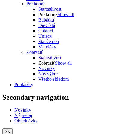
Pre koho?
Starostlivosť
Pre koho?
Show all
Babätká
Dievčatá
Chlapci
Unisex
Staršie deti
Mamičky
Zobraziť
Starostlivosť
Zobraziť
Show all
Novinky
Náš výber
Všetko skladom
Poukážky
Secondary navigation
Novinky
Výpredaj
Objednávky
SK