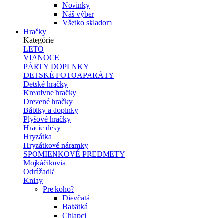
Novinky
Náš výber
Všetko skladom
Hračky
Kategórie
LETO
VIANOCE
PÁRTY DOPLNKY
DETSKÉ FOTOAPARÁTY
Detské hračky
Kreatívne hračky
Drevené hračky
Bábiky a doplnky
Plyšové hračky
Hracie deky
Hryzátka
Hryzátkové náramky
SPOMIENKOVÉ PREDMETY
Mojkáčikovia
Odrážadlá
Knihy
Pre koho?
Dievčatá
Babätká
Chlapci