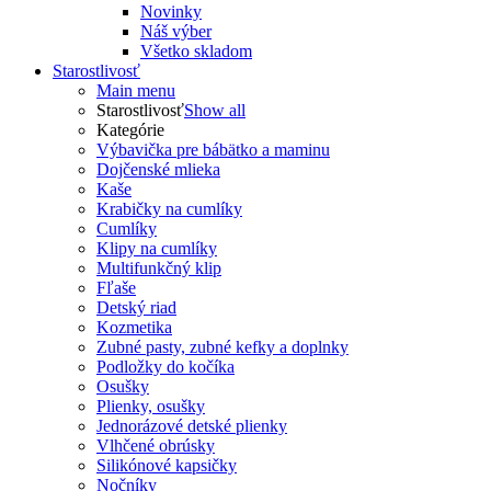
Novinky
Náš výber
Všetko skladom
Starostlivosť
Main menu
Starostlivosť
Show all
Kategórie
Výbavička pre bábätko a maminu
Dojčenské mlieka
Kaše
Krabičky na cumlíky
Cumlíky
Klipy na cumlíky
Multifunkčný klip
Fľaše
Detský riad
Kozmetika
Zubné pasty, zubné kefky a doplnky
Podložky do kočíka
Osušky
Plienky, osušky
Jednorázové detské plienky
Vlhčené obrúsky
Silikónové kapsičky
Nočníky