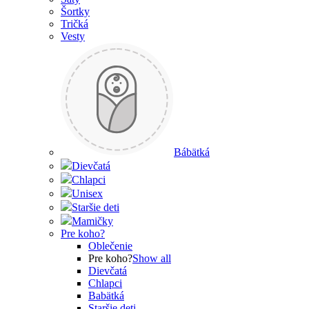
Šortky
Tričká
Vesty
Bábätká
Dievčatá
Chlapci
Unisex
Staršie deti
Mamičky
Pre koho?
Oblečenie
Pre koho?
Show all
Dievčatá
Chlapci
Babätká
Staršie deti