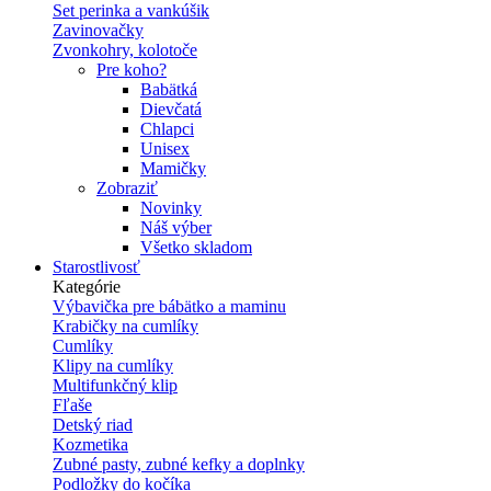
Set perinka a vankúšik
Zavinovačky
Zvonkohry, kolotoče
Pre koho?
Babätká
Dievčatá
Chlapci
Unisex
Mamičky
Zobraziť
Novinky
Náš výber
Všetko skladom
Starostlivosť
Kategórie
Výbavička pre bábätko a maminu
Krabičky na cumlíky
Cumlíky
Klipy na cumlíky
Multifunkčný klip
Fľaše
Detský riad
Kozmetika
Zubné pasty, zubné kefky a doplnky
Podložky do kočíka