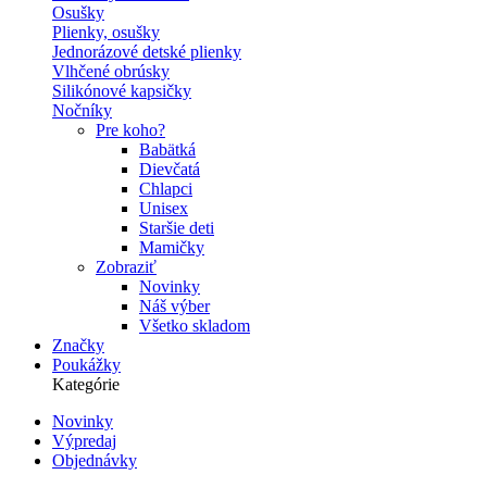
Osušky
Plienky, osušky
Jednorázové detské plienky
Vlhčené obrúsky
Silikónové kapsičky
Nočníky
Pre koho?
Babätká
Dievčatá
Chlapci
Unisex
Staršie deti
Mamičky
Zobraziť
Novinky
Náš výber
Všetko skladom
Značky
Poukážky
Kategórie
Novinky
Výpredaj
Secondary
Objednávky
navigation