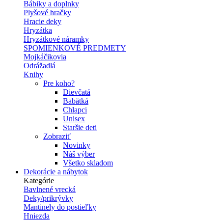
Bábiky a doplnky
Plyšové hračky
Hracie deky
Hryzátka
Hryzátkové náramky
SPOMIENKOVÉ PREDMETY
Mojkáčikovia
Odrážadlá
Knihy
Pre koho?
Dievčatá
Babätká
Chlapci
Unisex
Staršie deti
Zobraziť
Novinky
Náš výber
Všetko skladom
Dekorácie a nábytok
Kategórie
Bavlnené vrecká
Deky/prikrývky
Mantinely do postieľky
Hniezda