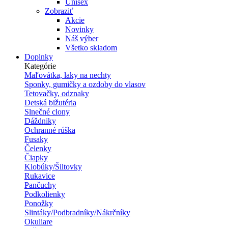
Unisex
Zobraziť
Akcie
Novinky
Náš výber
Všetko skladom
Doplnky
Kategórie
Maľovátka, laky na nechty
Sponky, gumičky a ozdoby do vlasov
Tetovačky, odznaky
Detská bižutéria
Slnečné clony
Dáždniky
Ochranné rúška
Fusaky
Čelenky
Čiapky
Klobúky/Šiltovky
Rukavice
Pančuchy
Podkolienky
Ponožky
Slintáky/Podbradníky/Nákrčníky
Okuliare