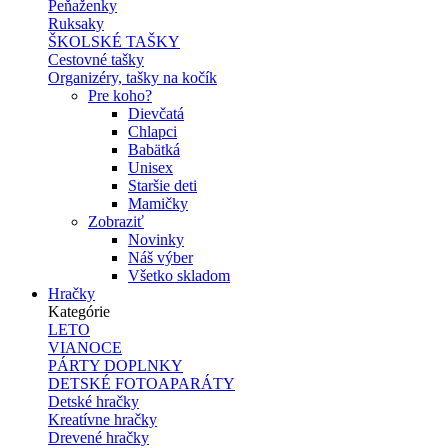
Peňaženky
Ruksaky
ŠKOLSKÉ TAŠKY
Cestovné tašky
Organizéry, tašky na kočík
Pre koho?
Dievčatá
Chlapci
Babätká
Unisex
Staršie deti
Mamičky
Zobraziť
Novinky
Náš výber
Všetko skladom
Hračky
Kategórie
LETO
VIANOCE
PÁRTY DOPLNKY
DETSKÉ FOTOAPARÁTY
Detské hračky
Kreatívne hračky
Drevené hračky