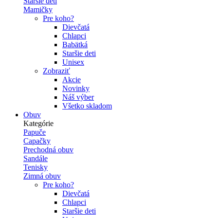
Staršie deti
Mamičky
Pre koho?
Dievčatá
Chlapci
Babätká
Staršie deti
Unisex
Zobraziť
Akcie
Novinky
Náš výber
Všetko skladom
Obuv
Kategórie
Papuče
Capačky
Prechodná obuv
Sandále
Tenisky
Zimná obuv
Pre koho?
Dievčatá
Chlapci
Staršie deti