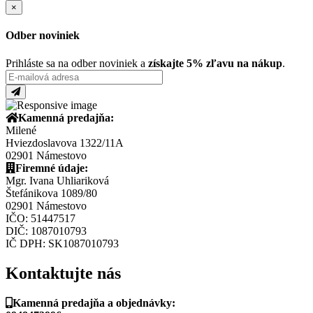
×
Odber noviniek
Prihláste sa na odber noviniek a
získajte 5% zľavu na nákup
.
Kamenná predajňa:
Milené
Hviezdoslavova 1322/11A
02901 Námestovo
Firemné údaje:
Mgr. Ivana Uhliariková
Štefánikova 1089/80
02901 Námestovo
IČO: 51447517
DIČ: 1087010793
IČ DPH: SK1087010793
Kontaktujte nás
Kamenná predajňa a objednávky: