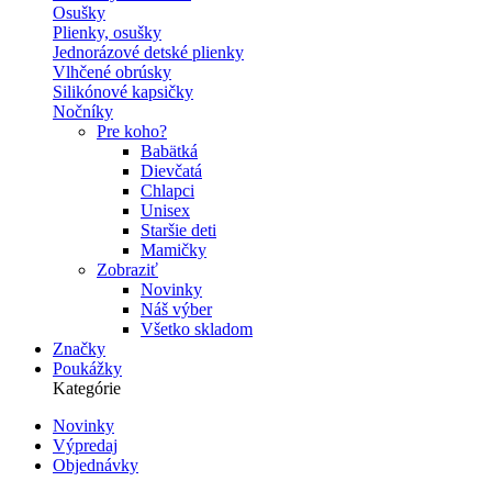
Osušky
Plienky, osušky
Jednorázové detské plienky
Vlhčené obrúsky
Silikónové kapsičky
Nočníky
Pre koho?
Babätká
Dievčatá
Chlapci
Unisex
Staršie deti
Mamičky
Zobraziť
Novinky
Náš výber
Všetko skladom
Značky
Poukážky
Kategórie
Novinky
Výpredaj
Secondary
Objednávky
navigation