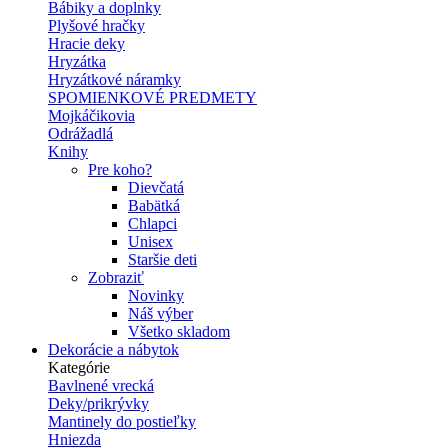
Bábiky a doplnky
Plyšové hračky
Hracie deky
Hryzátka
Hryzátkové náramky
SPOMIENKOVÉ PREDMETY
Mojkáčikovia
Odrážadlá
Knihy
Pre koho?
Dievčatá
Babätká
Chlapci
Unisex
Staršie deti
Zobraziť
Novinky
Náš výber
Všetko skladom
Dekorácie a nábytok
Kategórie
Bavlnené vrecká
Deky/prikrývky
Mantinely do postieľky
Hniezda