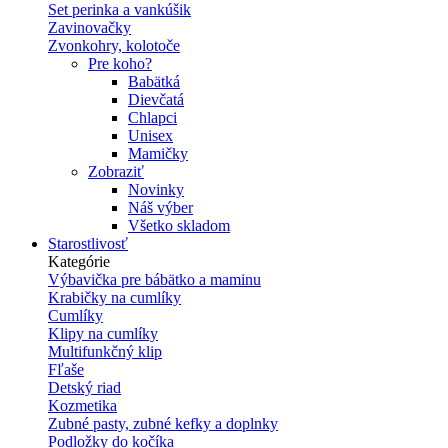
Set perinka a vankúšik
Zavinovačky
Zvonkohry, kolotoče
Pre koho?
Babätká
Dievčatá
Chlapci
Unisex
Mamičky
Zobraziť
Novinky
Náš výber
Všetko skladom
Starostlivosť
Kategórie
Výbavička pre bábätko a maminu
Krabičky na cumlíky
Cumlíky
Klipy na cumlíky
Multifunkčný klip
Fľaše
Detský riad
Kozmetika
Zubné pasty, zubné kefky a doplnky
Podložky do kočíka