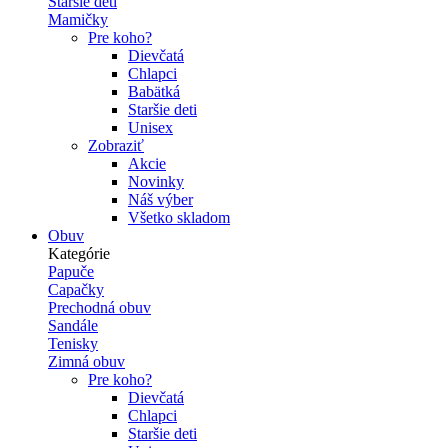
Staršie deti
Mamičky
Pre koho?
Dievčatá
Chlapci
Babätká
Staršie deti
Unisex
Zobraziť
Akcie
Novinky
Náš výber
Všetko skladom
Obuv
Kategórie
Papuče
Capačky
Prechodná obuv
Sandále
Tenisky
Zimná obuv
Pre koho?
Dievčatá
Chlapci
Staršie deti