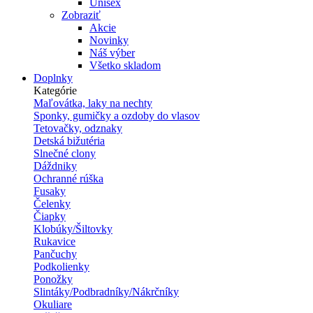
Unisex
Zobraziť
Akcie
Novinky
Náš výber
Všetko skladom
Doplnky
Kategórie
Maľovátka, laky na nechty
Sponky, gumičky a ozdoby do vlasov
Tetovačky, odznaky
Detská bižutéria
Slnečné clony
Dáždniky
Ochranné rúška
Fusaky
Čelenky
Čiapky
Klobúky/Šiltovky
Rukavice
Pančuchy
Podkolienky
Ponožky
Slintáky/Podbradníky/Nákrčníky
Okuliare