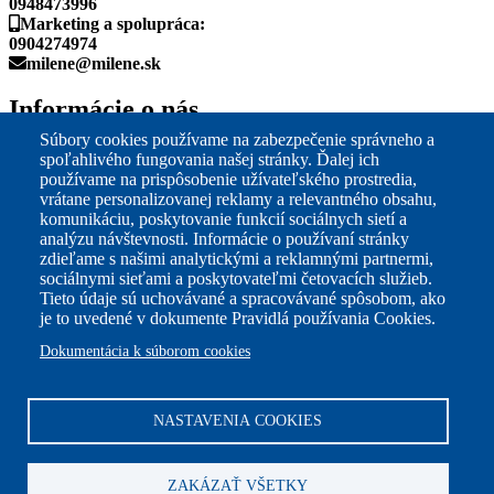
0948473996
Marketing a spolupráca:
0904274974
milene@milene.sk
Informácie o nás
Súbory cookies používame na zabezpečenie správneho a
Dokumenty
spoľahlivého fungovania našej stránky. Ďalej ich
Nastavenia cookies
používame na prispôsobenie užívateľského prostredia,
Reklamačný poriadok
vrátane personalizovanej reklamy a relevantného obsahu,
Ochrana osobných údajov
komunikáciu, poskytovanie funkcií sociálnych sietí a
Všeobecné obchodné podmienky
analýzu návštevnosti. Informácie o používaní stránky
zdieľame s našimi analytickými a reklamnými partnermi,
My na sociálnych sieťach
sociálnymi sieťami a poskytovateľmi četovacích služieb.
Tieto údaje sú uchovávané a spracovávané spôsobom, ako
je to uvedené v dokumente Pravidlá používania Cookies.
Dokumentácia k súborom cookies
Newsletter
NASTAVENIA COOKIES
Prihláste sa do newsletra
ZAKÁZAŤ VŠETKY