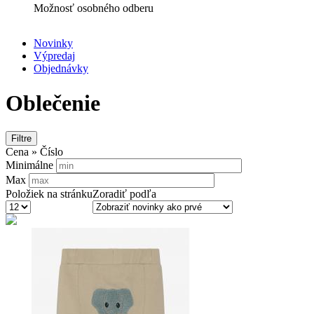
Možnosť osobného odberu
Novinky
Výpredaj
Secondary
Objednávky
navigation
Oblečenie
Filtre
Cena » Číslo
Minimálne
Max
Položiek na stránku
Zoradiť podľa