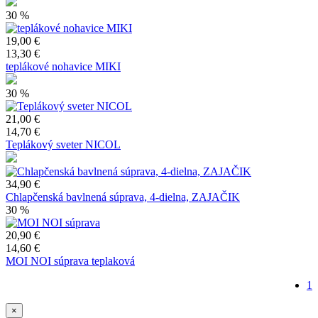
30 %
19,00 €
13,30 €
teplákové nohavice MIKI
30 %
21,00 €
14,70 €
Teplákový sveter NICOL
34,90 €
Chlapčenská bavlnená súprava, 4-dielna, ZAJAČIK
30 %
20,90 €
14,60 €
MOI NOI súprava teplaková
Ak
1
st
Paginat
×