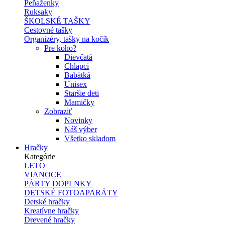
Peňaženky
Ruksaky
ŠKOLSKÉ TAŠKY
Cestovné tašky
Organizéry, tašky na kočík
Pre koho?
Dievčatá
Chlapci
Babätká
Unisex
Staršie deti
Mamičky
Zobraziť
Novinky
Náš výber
Všetko skladom
Hračky
Kategórie
LETO
VIANOCE
PÁRTY DOPLNKY
DETSKÉ FOTOAPARÁTY
Detské hračky
Kreatívne hračky
Drevené hračky