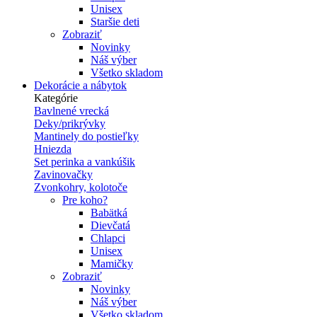
Unisex
Staršie deti
Zobraziť
Novinky
Náš výber
Všetko skladom
Dekorácie a nábytok
Kategórie
Bavlnené vrecká
Deky/prikrývky
Mantinely do postieľky
Hniezda
Set perinka a vankúšik
Zavinovačky
Zvonkohry, kolotoče
Pre koho?
Babätká
Dievčatá
Chlapci
Unisex
Mamičky
Zobraziť
Novinky
Náš výber
Všetko skladom