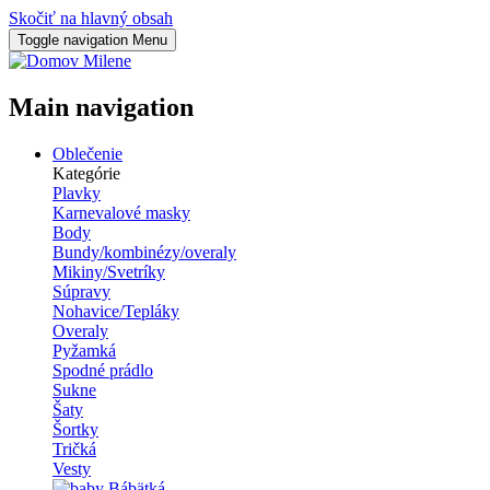
Skočiť na hlavný obsah
Toggle navigation
Menu
Milene
Main navigation
Oblečenie
Kategórie
Plavky
Karnevalové masky
Body
Bundy/kombinézy/overaly
Mikiny/Svetríky
Súpravy
Nohavice/Tepláky
Overaly
Pyžamká
Spodné prádlo
Sukne
Šaty
Šortky
Tričká
Vesty
Bábätká