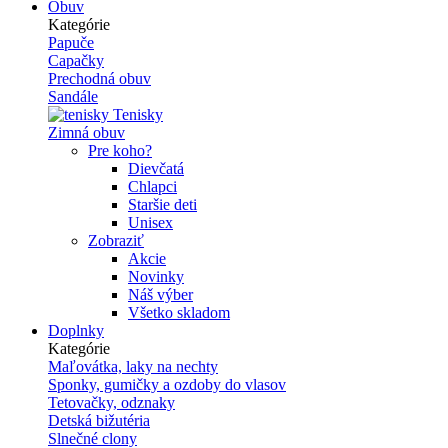
Obuv
Kategórie
Papuče
Capačky
Prechodná obuv
Sandále
Tenisky
Zimná obuv
Pre koho?
Dievčatá
Chlapci
Staršie deti
Unisex
Zobraziť
Akcie
Novinky
Náš výber
Všetko skladom
Doplnky
Kategórie
Maľovátka, laky na nechty
Sponky, gumičky a ozdoby do vlasov
Tetovačky, odznaky
Detská bižutéria
Slnečné clony