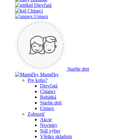
Dievčatá
Chlapci
Unisex
Staršie deti
Mamičky
Pre koho?
Dievčatá
Chlapci
Babätká
Staršie deti
Unisex
Zobraziť
Akcie
Novinky
Náš výber
Všetko skladom