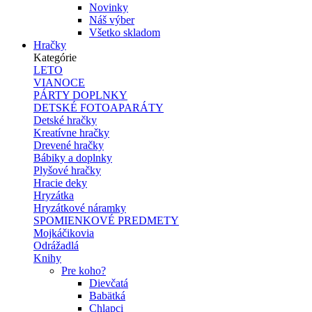
Novinky
Náš výber
Všetko skladom
Hračky
Kategórie
LETO
VIANOCE
PÁRTY DOPLNKY
DETSKÉ FOTOAPARÁTY
Detské hračky
Kreatívne hračky
Drevené hračky
Bábiky a doplnky
Plyšové hračky
Hracie deky
Hryzátka
Hryzátkové náramky
SPOMIENKOVÉ PREDMETY
Mojkáčikovia
Odrážadlá
Knihy
Pre koho?
Dievčatá
Babätká
Chlapci