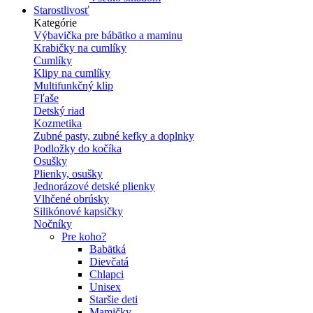
Starostlivosť
Kategórie
Výbavička pre bábätko a maminu
Krabičky na cumlíky
Cumlíky
Klipy na cumlíky
Multifunkčný klip
Fľaše
Detský riad
Kozmetika
Zubné pasty, zubné kefky a doplnky
Podložky do kočíka
Osušky
Plienky, osušky
Jednorázové detské plienky
Vlhčené obrúsky
Silikónové kapsičky
Nočníky
Pre koho?
Babätká
Dievčatá
Chlapci
Unisex
Staršie deti
Mamičky