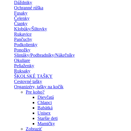
Dáždniky
Ochranné rúška
Fusaky
Čelenky
Čiapky
Klobúky/Šiltovky
Rukavice
Pančuchy
Podkolienky
Ponožky
Slintáky/Podbradníky/Nákrčníky
Okuliare
Peňaženky
Ruksaky
ŠKOLSKÉ TAŠKY
Cestovné tašky
Organizéry, tašky na kočík
Pre koho?
Dievčatá
Chlapci
Babätká
Unisex
Staršie deti
Mamičky
Zobraziť