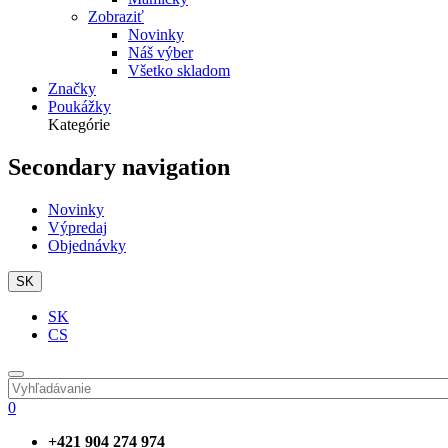
Zobraziť
Novinky
Náš výber
Všetko skladom
Značky
Poukážky
Kategórie
Secondary navigation
Novinky
Výpredaj
Objednávky
SK
SK
CS
0
+421 904 274 974