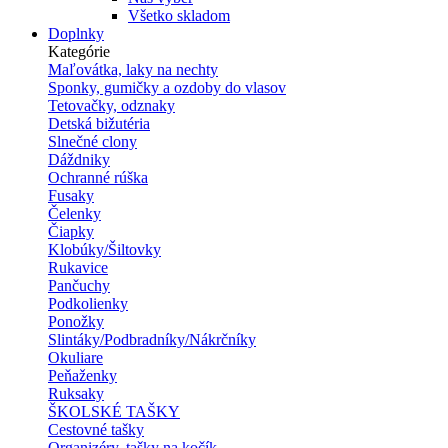
Všetko skladom
Doplnky
Kategórie
Maľovátka, laky na nechty
Sponky, gumičky a ozdoby do vlasov
Tetovačky, odznaky
Detská bižutéria
Slnečné clony
Dáždniky
Ochranné rúška
Fusaky
Čelenky
Čiapky
Klobúky/Šiltovky
Rukavice
Pančuchy
Podkolienky
Ponožky
Slintáky/Podbradníky/Nákrčníky
Okuliare
Peňaženky
Ruksaky
ŠKOLSKÉ TAŠKY
Cestovné tašky
Organizéry, tašky na kočík