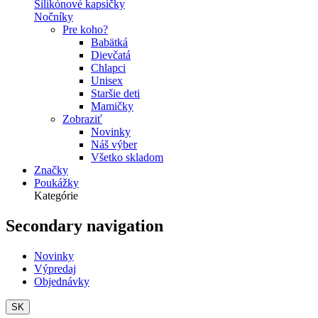
Silikónové kapsičky
Nočníky
Pre koho?
Babätká
Dievčatá
Chlapci
Unisex
Staršie deti
Mamičky
Zobraziť
Novinky
Náš výber
Všetko skladom
Značky
Poukážky
Kategórie
Secondary navigation
Novinky
Výpredaj
Objednávky
SK