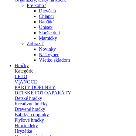
Pre koho?
Dievčatá
Chlapci
Babätká
Unisex
Staršie deti
Mamičky
Zobraziť
Novinky
Náš výber
Všetko skladom
Hračky
Kategórie
LETO
VIANOCE
PÁRTY DOPLNKY
DETSKÉ FOTOAPARÁTY
Detské hračky
Kreatívne hračky
Drevené hračky
Bábiky a doplnky
Plyšové hračky
Hracie deky
Hryzátka