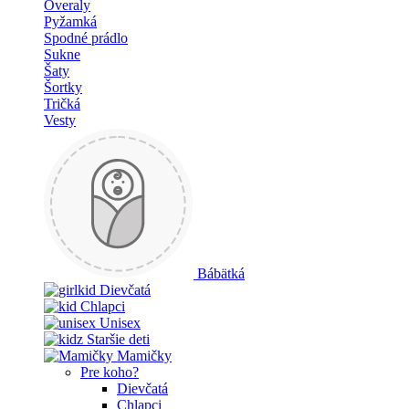
Overaly
Pyžamká
Spodné prádlo
Sukne
Šaty
Šortky
Tričká
Vesty
Bábätká
Dievčatá
Chlapci
Unisex
Staršie deti
Mamičky
Pre koho?
Dievčatá
Chlapci