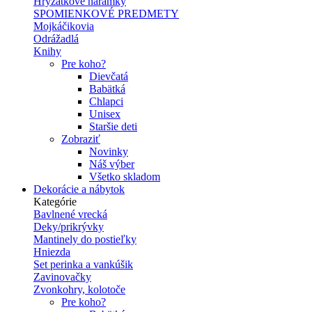
Hryzátkové náramky
SPOMIENKOVÉ PREDMETY
Mojkáčikovia
Odrážadlá
Knihy
Pre koho?
Dievčatá
Babätká
Chlapci
Unisex
Staršie deti
Zobraziť
Novinky
Náš výber
Všetko skladom
Dekorácie a nábytok
Kategórie
Bavlnené vrecká
Deky/prikrývky
Mantinely do postieľky
Hniezda
Set perinka a vankúšik
Zavinovačky
Zvonkohry, kolotoče
Pre koho?