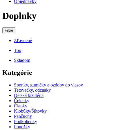
Objednávky
Doplnky
Filtre
Zľavnené
Top
Skladom
Kategórie
Sponky, gumičky a ozdoby do vlasov
Tetovačky, odznaky
Detská bižutéria
Čelenky
Čiapky
Klobúky/Šiltovky
Pančuchy
Podkolienky
Ponožky