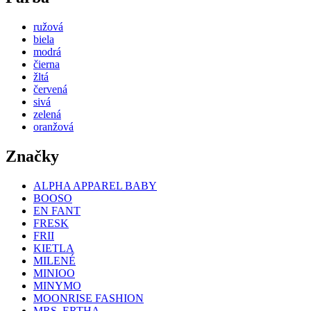
ružová
biela
modrá
čierna
žltá
červená
sivá
zelená
oranžová
Značky
ALPHA APPAREL BABY
BOOSO
EN FANT
FRESK
FRII
KIETLA
MILENÉ
MINIOO
MINYMO
MOONRISE FASHION
MRS. ERTHA