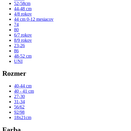
52-58cm
44-48 cm
4/8 rokov
44 cm 0-12 mesiacov
74
80
6/7 rokov
8/9 rokov
23-26
86
48-52 cm
UNI
Rozmer
40-44 cm
40 - 41 cm
27-30
31-34
56/62
92/98
18x21cm
Farba