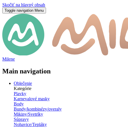
Skočiť na hlavný obsah
Toggle navigation
Menu
Milene
Main navigation
Oblečenie
Kategórie
Plavky
Karnevalové masky
Body
Bundy/kombinézy/overaly
Mikiny/Svetríky
Súpravy
Nohavice/Tepláky