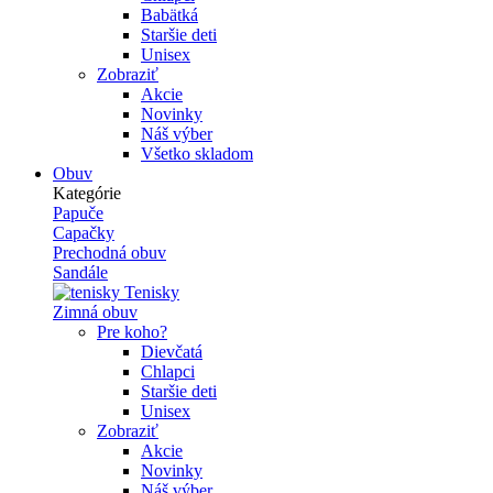
Babätká
Staršie deti
Unisex
Zobraziť
Akcie
Novinky
Náš výber
Všetko skladom
Obuv
Kategórie
Papuče
Capačky
Prechodná obuv
Sandále
Tenisky
Zimná obuv
Pre koho?
Dievčatá
Chlapci
Staršie deti
Unisex
Zobraziť
Akcie
Novinky
Náš výber