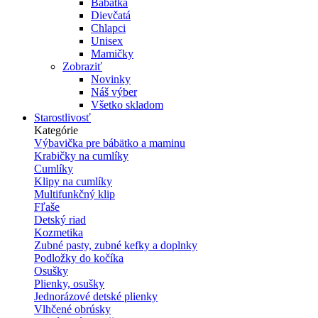
Babätká
Dievčatá
Chlapci
Unisex
Mamičky
Zobraziť
Novinky
Náš výber
Všetko skladom
Starostlivosť
Kategórie
Výbavička pre bábätko a maminu
Krabičky na cumlíky
Cumlíky
Klipy na cumlíky
Multifunkčný klip
Fľaše
Detský riad
Kozmetika
Zubné pasty, zubné kefky a doplnky
Podložky do kočíka
Osušky
Plienky, osušky
Jednorázové detské plienky
Vlhčené obrúsky