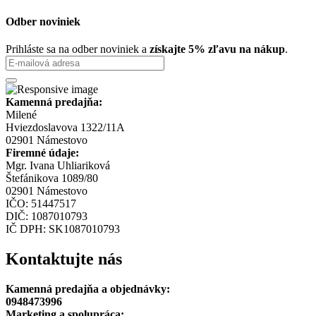
Odber noviniek
Prihláste sa na odber noviniek a
získajte 5% zľavu na nákup
.
Kamenná predajňa:
Milené
Hviezdoslavova 1322/11A
02901 Námestovo
Firemné údaje:
Mgr. Ivana Uhliariková
Štefánikova 1089/80
02901 Námestovo
IČO: 51447517
DIČ: 1087010793
IČ DPH: SK1087010793
Kontaktujte nás
Kamenná predajňa a objednávky:
0948473996
Marketing a spolupráca: