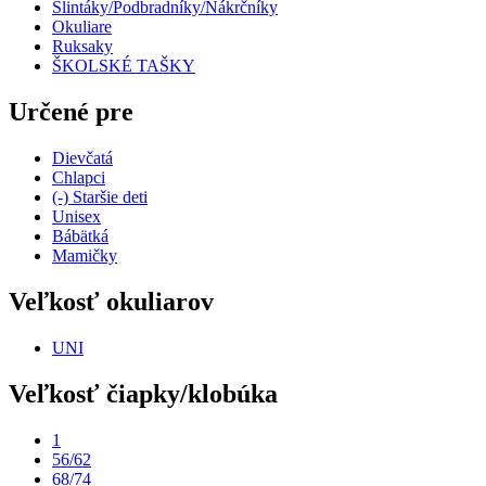
Slintáky/Podbradníky/Nákrčníky
Okuliare
Ruksaky
ŠKOLSKÉ TAŠKY
Určené pre
Dievčatá
Chlapci
(-)
Staršie deti
Unisex
Bábätká
Mamičky
Veľkosť okuliarov
UNI
Veľkosť čiapky/klobúka
1
56/62
68/74