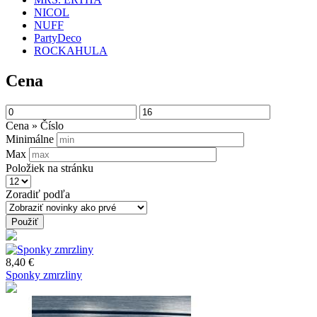
NICOL
NUFF
PartyDeco
ROCKAHULA
Cena
Cena » Číslo
Minimálne
Max
Položiek na stránku
Zoradiť podľa
Použiť
8,40 €
Sponky zmrzliny