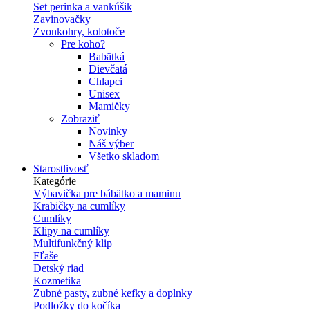
Set perinka a vankúšik
Zavinovačky
Zvonkohry, kolotoče
Pre koho?
Babätká
Dievčatá
Chlapci
Unisex
Mamičky
Zobraziť
Novinky
Náš výber
Všetko skladom
Starostlivosť
Kategórie
Výbavička pre bábätko a maminu
Krabičky na cumlíky
Cumlíky
Klipy na cumlíky
Multifunkčný klip
Fľaše
Detský riad
Kozmetika
Zubné pasty, zubné kefky a doplnky
Podložky do kočíka