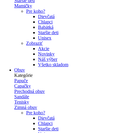
Staršie deti
Mamičky
Pre koho?
Dievčatá
Chlapci
Babätká
Staršie deti
Unisex
Zobraziť
Akcie
Novinky
Náš výber
Všetko skladom
Obuv
Kategórie
Papuče
Capačky
Prechodná obuv
Sandále
Tenisky
Zimná obuv
Pre koho?
Dievčatá
Chlapci
Staršie deti