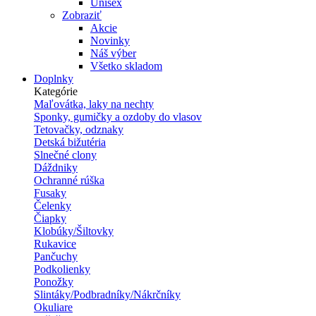
Unisex
Zobraziť
Akcie
Novinky
Náš výber
Všetko skladom
Doplnky
Kategórie
Maľovátka, laky na nechty
Sponky, gumičky a ozdoby do vlasov
Tetovačky, odznaky
Detská bižutéria
Slnečné clony
Dáždniky
Ochranné rúška
Fusaky
Čelenky
Čiapky
Klobúky/Šiltovky
Rukavice
Pančuchy
Podkolienky
Ponožky
Slintáky/Podbradníky/Nákrčníky
Okuliare