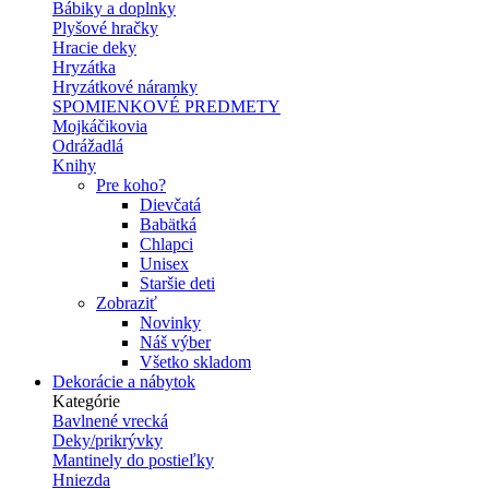
Bábiky a doplnky
Plyšové hračky
Hracie deky
Hryzátka
Hryzátkové náramky
SPOMIENKOVÉ PREDMETY
Mojkáčikovia
Odrážadlá
Knihy
Pre koho?
Dievčatá
Babätká
Chlapci
Unisex
Staršie deti
Zobraziť
Novinky
Náš výber
Všetko skladom
Dekorácie a nábytok
Kategórie
Bavlnené vrecká
Deky/prikrývky
Mantinely do postieľky
Hniezda