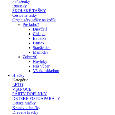
Peňaženky
Ruksaky
ŠKOLSKÉ TAŠKY
Cestovné tašky
Organizéry, tašky na kočík
Pre koho?
Dievčatá
Chlapci
Babätká
Unisex
Staršie deti
Mamičky
Zobraziť
Novinky
Náš výber
Všetko skladom
Hračky
Kategórie
LETO
VIANOCE
PÁRTY DOPLNKY
DETSKÉ FOTOAPARÁTY
Detské hračky
Kreatívne hračky
Drevené hračky