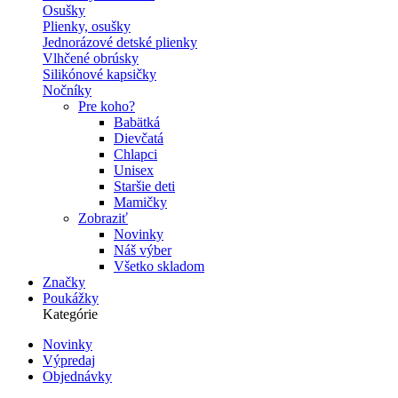
Osušky
Plienky, osušky
Jednorázové detské plienky
Vlhčené obrúsky
Silikónové kapsičky
Nočníky
Pre koho?
Babätká
Dievčatá
Chlapci
Unisex
Staršie deti
Mamičky
Zobraziť
Novinky
Náš výber
Všetko skladom
Značky
Poukážky
Kategórie
Novinky
Výpredaj
Secondary
Objednávky
navigation