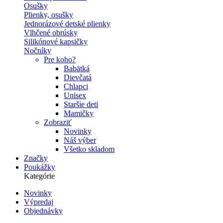
Osušky
Plienky, osušky
Jednorázové detské plienky
Vlhčené obrúsky
Silikónové kapsičky
Nočníky
Pre koho?
Babätká
Dievčatá
Chlapci
Unisex
Staršie deti
Mamičky
Zobraziť
Novinky
Náš výber
Všetko skladom
Značky
Poukážky
Kategórie
Novinky
Výpredaj
Secondary
Objednávky
navigation