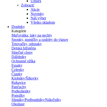
Unisex
Zobraziť
Akcie
Novinky
Náš výber
Všetko skladom
Doplnky
Kategórie
Maľovátka, laky na nechty
Sponky, gumičky a ozdoby do vlasov
Tetovačky, odznaky
Detská bižutéria
Slnečné clony
Dáždniky
Ochranné rúška
Fusaky
Čelenky
Čiapky
Klobúky/Šiltovky
Rukavice
Pančuchy
Podkolienky
Ponožky
Slintáky/Podbradníky/Nákrčníky
Okuliare