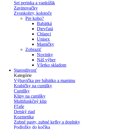
Set perinka a vankúšik
Zavinovačky
Zvonkohry, kolotoče
Pre koho?
Babätká
Dievčatá
Chlapci
Unisex
Mamičky
Zobraziť
Novinky
Náš výber
Všetko skladom
Starostlivosť
Kategórie
Výbavička pre bábätko a maminu
Krabičky na cumlíky
Cumlíky
Klipy na cumlíky
Multifunkčný klip
Fľaše
Detský riad
Kozmetika
Zubné pasty, zubné kefky a doplnky
Podložky do kočíka