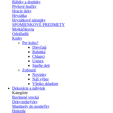
Bábiky a doplnky
Plyšové hračky
Hracie deky
Hryzátka
Hryzátkové náramky
SPOMIENKOVÉ PREDMETY
Mojkáčikovia
Odrážadlá
Knihy
Pre koho?
Dievčatá
Babätká
Chlapci
Unisex
Staršie deti
Zobraziť
Novinky
Náš výber
Všetko skladom
Dekorácie a nábytok
Kategórie
Bavlnené vrecká
Deky/prikrývky
Mantinely do postieľky
Hniezda