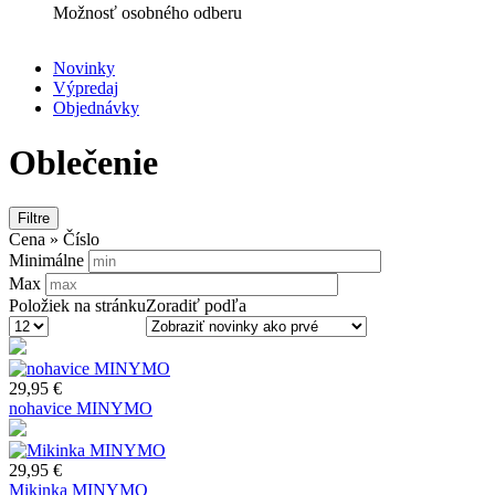
Možnosť osobného odberu
Novinky
Výpredaj
Secondary
Objednávky
navigation
Oblečenie
Filtre
Cena » Číslo
Minimálne
Max
Položiek na stránku
Zoradiť podľa
29,95 €
nohavice MINYMO
29,95 €
Mikinka MINYMO