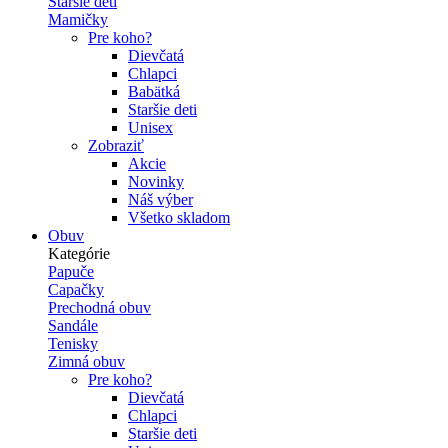
Staršie deti
Mamičky
Pre koho?
Dievčatá
Chlapci
Babätká
Staršie deti
Unisex
Zobraziť
Akcie
Novinky
Náš výber
Všetko skladom
Obuv
Kategórie
Papuče
Capačky
Prechodná obuv
Sandále
Tenisky
Zimná obuv
Pre koho?
Dievčatá
Chlapci
Staršie deti