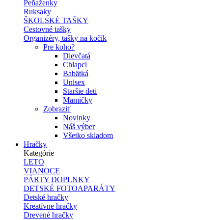
Peňaženky
Ruksaky
ŠKOLSKÉ TAŠKY
Cestovné tašky
Organizéry, tašky na kočík
Pre koho?
Dievčatá
Chlapci
Babätká
Unisex
Staršie deti
Mamičky
Zobraziť
Novinky
Náš výber
Všetko skladom
Hračky
Kategórie
LETO
VIANOCE
PÁRTY DOPLNKY
DETSKÉ FOTOAPARÁTY
Detské hračky
Kreatívne hračky
Drevené hračky