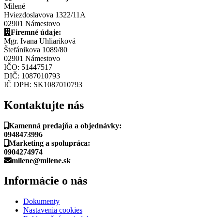
Milené
Hviezdoslavova 1322/11A
02901 Námestovo
Firemné údaje:
Mgr. Ivana Uhliariková
Štefánikova 1089/80
02901 Námestovo
IČO: 51447517
DIČ: 1087010793
IČ DPH: SK1087010793
Kontaktujte nás
Kamenná predajňa a objednávky:
0948473996
Marketing a spolupráca:
0904274974
milene@milene.sk
Informácie o nás
Dokumenty
Nastavenia cookies