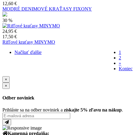
12,60 €
MODRÉ DENIMOVÉ KRAŤASY FIXONY
30 %
24,95 €
17,50 €
Rifľové kraťasy MINYMO
Načítať ďalšie
Aktuáln
1
stránka
Stránka
2
Pagination
Ďalšia
»
strana
Posledn
Koniec
strana
×
×
Odber noviniek
Prihláste sa na odber noviniek a
získajte 5% zľavu na nákup
.
Kamenná predajňa: