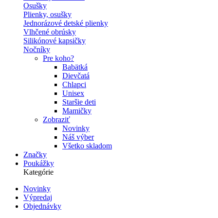
Osušky
Plienky, osušky
Jednorázové detské plienky
Vlhčené obrúsky
Silikónové kapsičky
Nočníky
Pre koho?
Babätká
Dievčatá
Chlapci
Unisex
Staršie deti
Mamičky
Zobraziť
Novinky
Náš výber
Všetko skladom
Značky
Poukážky
Kategórie
Novinky
Výpredaj
Secondary
Objednávky
navigation