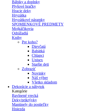
Bábiky a doplnky
Plyšové hračky
Hracie deky
Hryzátka
Hryzátkové náramky
SPOMIENKOVÉ PREDMETY
Mojkáčikovia
Odrážadlá
Knihy
Pre koho?
Dievčatá
Babätká
Chlapci
Unisex
Staršie deti
Zobraziť
Novinky
Náš výber
Všetko skladom
Dekorácie a nábytok
Kategórie
Bavlnené vrecká
Deky/prikrývky
Mantinely do postieľky
Hniezda