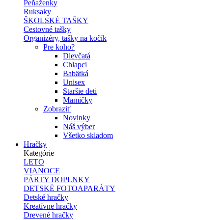
Peňaženky
Ruksaky
ŠKOLSKÉ TAŠKY
Cestovné tašky
Organizéry, tašky na kočík
Pre koho?
Dievčatá
Chlapci
Babätká
Unisex
Staršie deti
Mamičky
Zobraziť
Novinky
Náš výber
Všetko skladom
Hračky
Kategórie
LETO
VIANOCE
PÁRTY DOPLNKY
DETSKÉ FOTOAPARÁTY
Detské hračky
Kreatívne hračky
Drevené hračky