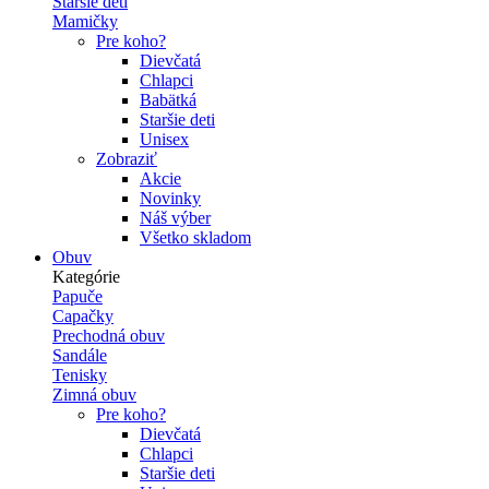
Staršie deti
Mamičky
Pre koho?
Dievčatá
Chlapci
Babätká
Staršie deti
Unisex
Zobraziť
Akcie
Novinky
Náš výber
Všetko skladom
Obuv
Kategórie
Papuče
Capačky
Prechodná obuv
Sandále
Tenisky
Zimná obuv
Pre koho?
Dievčatá
Chlapci
Staršie deti