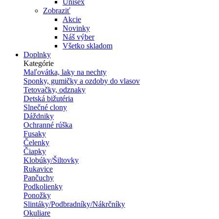
Unisex
Zobraziť
Akcie
Novinky
Náš výber
Všetko skladom
Doplnky
Kategórie
Maľovátka, laky na nechty
Sponky, gumičky a ozdoby do vlasov
Tetovačky, odznaky
Detská bižutéria
Slnečné clony
Dáždniky
Ochranné rúška
Fusaky
Čelenky
Čiapky
Klobúky/Šiltovky
Rukavice
Pančuchy
Podkolienky
Ponožky
Slintáky/Podbradníky/Nákrčníky
Okuliare