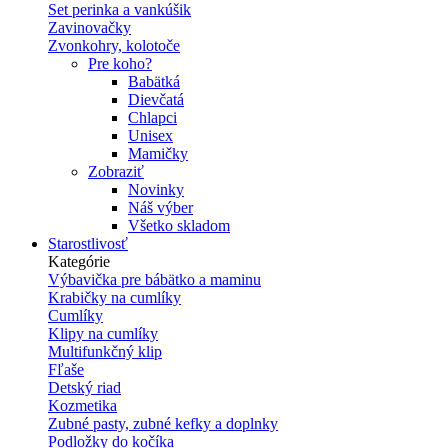
Set perinka a vankúšik
Zavinovačky
Zvonkohry, kolotoče
Pre koho?
Babätká
Dievčatá
Chlapci
Unisex
Mamičky
Zobraziť
Novinky
Náš výber
Všetko skladom
Starostlivosť
Kategórie
Výbavička pre bábätko a maminu
Krabičky na cumlíky
Cumlíky
Klipy na cumlíky
Multifunkčný klip
Fľaše
Detský riad
Kozmetika
Zubné pasty, zubné kefky a doplnky
Podložky do kočíka